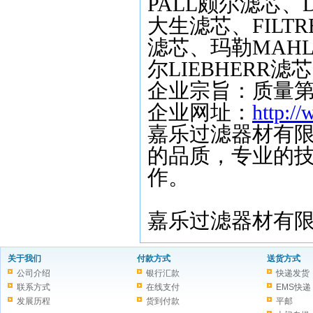
PALL
颇尔滤芯、
D
大生滤芯、
FILTR
滤芯、玛勒
MAHL
尔
LIEBHERR
滤芯
企业宗旨：质量
企业网址：
http://
嘉乐过滤器材有
的品质，专业的
作。
嘉乐过滤器材有限
关于我们
付款方式
送货方式
公司介绍
银行汇款
快递发货
联系方式
在线支付
EMS快递
发展历程
货到付款
平邮