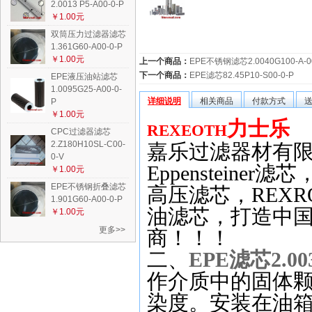
2.0013 P5-A00-0-P
￥1.00元
双筒压力过滤器滤芯
1.361G60-A00-0-P
￥1.00元
上一个商品：
EPE不锈钢滤芯2.0040G100-A-00
下一个商品：
EPE滤芯82.45P10-S00-0-P
EPE液压油站滤芯
1.0095G25-A00-0-
详细说明
相关商品
付款方式
P
￥1.00元
力士乐
REXEOTH
CPC过滤器滤芯
2.Z180H10SL-C00-
嘉乐过滤器材有
0-V
Eppensteiner
滤芯
￥1.00元
EPE不锈钢折叠滤芯
高压滤芯，
REXR
1.901G60-A00-0-P
油滤芯，打造中
￥1.00元
更多>>
商！！！
二、
EPE滤芯2.003
作介质中的固体
染度。安装在油