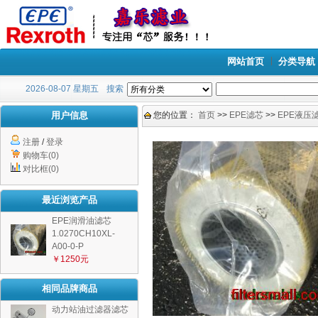
网站首页
分类导航
2026-08-07 星期五
搜索
用户信息
您的位置：
首页
>>
EPE滤芯
>>
EPE液压
注册
/
登录
购物车(0)
对比框(0)
最近浏览产品
EPE润滑油滤芯
1.0270CH10XL-
A00-0-P
￥1250元
相同品牌商品
动力站油过滤器滤芯