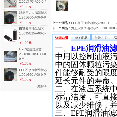
2.0013 P5-A00-0-P
￥1.00元
双筒压力过滤器滤芯
1.361G60-A00-0-P
￥1.00元
上一个商品：
EPE高压润滑油滤芯2900H10LL
下一个商品：
力士乐润滑油滤芯2.0630H10XL-A
EPE液压油站滤芯
1.0095G25-A00-0-
详细说明
相关商品
付款方式
P
￥1.00元
一、
EPE
润滑油
CPC过滤器滤芯
中用以控制油液
2.Z180H10SL-C00-
0-V
中的固体颗粒污
￥1.00元
EPE不锈钢折叠滤芯
件能够耐受的限
1.901G60-A00-0-P
延长元件的寿命
￥1.00元
更多>>
二、在液压系统
标清洁度，可直
以及减少维修，
三、
EPE
润滑油滤