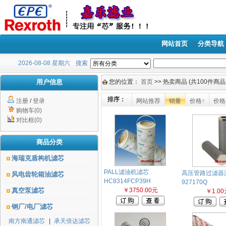
网站首页
分类导航
2026-08-08 星期六
搜索
用户信息
您的位置：
首页
>> 热卖商品 (共100件商品,
排序：
注册
/
登录
网站推荐
销量
价格↑
价格
购物车(0)
对比框(0)
商品分类
海瑞克盾构机滤芯
PALL滤油机滤芯
高压管路过滤器
风电齿轮箱油滤芯
HC8314FCP39H
927170Q
真空泵滤芯
￥3750.00元
￥1.00
钢厂/电厂滤芯
南方南通滤芯
|
承天倍达滤芯