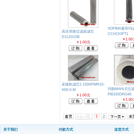
SOFIMA索菲玛
高压管路过滤器滤芯
CCH153FT1
D112G10B
￥1.00
￥1.00元
采煤机滤芯2.1000PWR10-
玛勒MAHLE过
A00-0-M
PI8330DRG40
￥1.00元
￥1.00
1
2
关于我们
付款方式
送货方式