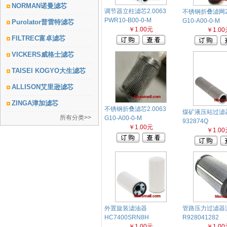
NORMAN诺曼滤芯
调节器立柱滤芯2.0063
不锈钢折叠滤网2.
PWR10-B00-0-M
G10-A00-0-M
Purolator普雷特滤芯
￥1.00元
￥1.00
FILTREC富卓滤芯
VICKERS威格士滤芯
TAISEI KOGYO大生滤芯
ALLISON艾里逊滤芯
ZINGA津加滤芯
不锈钢折叠滤芯2.0063
煤矿液压站过滤
所有分类>>
G10-A00-0-M
932874Q
￥1.00元
￥1.00
外置旋装滤油器
管路压力过滤器
HC7400SRN8H
R928041282
￥1.00元
￥1.00