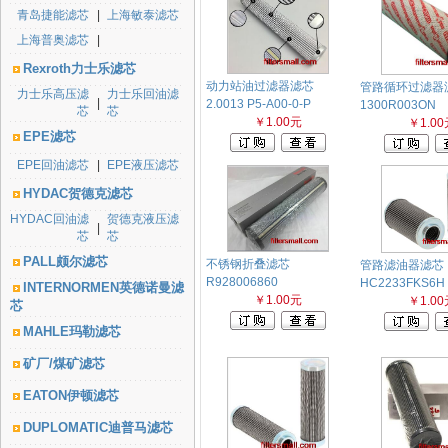
青岛捷能滤芯
|
上海敏泰滤芯
上海普奥滤芯
|
Rexroth力士乐滤芯
动力站油过滤器滤芯
管路循环过滤器
力士乐高压滤
力士乐回油滤
|
2.0013 P5-A00-0-P
1300R003ON
芯
芯
￥1.00元
￥1.00
EPE滤芯
EPE回油滤芯
|
EPE液压滤芯
HYDAC贺德克滤芯
HYDAC回油滤
贺德克液压滤
|
芯
芯
PALL颇尔滤芯
不锈钢折叠滤芯
管路滤油器滤芯
R928006860
HC2233FKS6H
INTERNORMEN英德诺曼滤
￥1.00元
￥1.00
芯
MAHLE玛勒滤芯
矿厂/煤矿滤芯
EATON伊顿滤芯
DUPLOMATIC迪普马滤芯